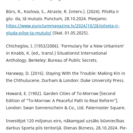
Būrs, R., Kozlova, S., Atraste, R. (interv.). (2024). Pilsēta ir
glu- da, tā mutuļo. Punctum, 28.10.2024. Pieejams:
https://www.punctummagazine.lv/2024/10/28/pilseta-ir-
gluda-pilse-ta-mutulo/
(Skat. 01.05.2025).
Chtcheglov, I. (1953/2006). ‘Formulary for a New Urbanism’
in Knabb, K. (ed., transl.) Situationist International
Anthology. Berkeley: Bureau of Public Secrets.
Haraway, D. (2016). Staying With the Trouble: Making Kin in
the Chthulucene. Durham & London: Duke University Press.
Howard, E. (1902). Garden Cities of To-Morrow [Second
Edition of “To-Morrow: A Peaceful Path to Real Reform”].
London: Swan Sonnenschein & Co., Ltd. Paternoster Square.
Investējot 120 miljonus eiro, nākamgad uzsāks būvniecības
darbus Sporta pils teritorijā. Dienas Bizness, 28.10.2024. Pie-