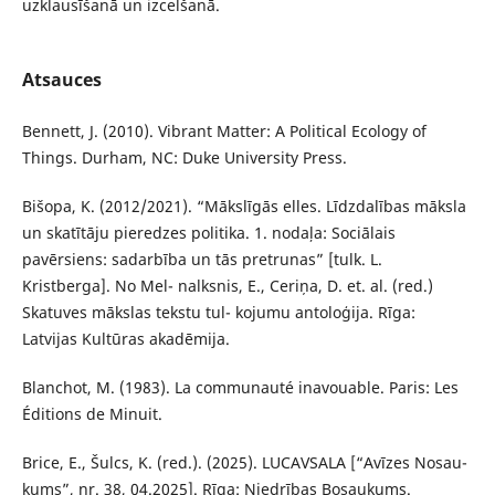
uzklausīšanā un izcelšanā.
Atsauces
Bennett, J. (2010). Vibrant Matter: A Political Ecology of
Things. Durham, NC: Duke University Press.
Bišopa, K. (2012/2021). “Mākslīgās elles. Līdzdalības māksla
un skatītāju pieredzes politika. 1. nodaļa: Sociālais
pavērsiens: sadarbība un tās pretrunas” [tulk. L.
Kristberga]. No Mel- nalksnis, E., Ceriņa, D. et. al. (red.)
Skatuves mākslas tekstu tul- kojumu antoloģija. Rīga:
Latvijas Kultūras akadēmija.
Blanchot, M. (1983). La communauté inavouable. Paris: Les
Éditions de Minuit.
Brice, E., Šulcs, K. (red.). (2025). LUCAVSALA [“Avīzes Nosau-
kums”, nr. 38, 04.2025]. Rīga: Niedrības Bosaukums.