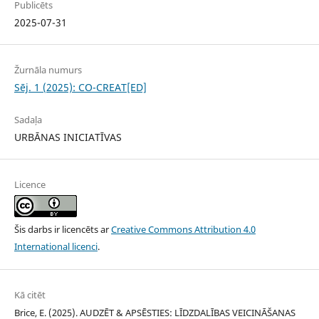
Publicēts
2025-07-31
Žurnāla numurs
Sēj. 1 (2025): CO-CREAT[ED]
Sadaļa
URBĀNAS INICIATĪVAS
Licence
Šis darbs ir licencēts ar
Creative Commons Attribution 4.0
International licenci
.
Kā citēt
Brice, E. (2025). AUDZĒT & APSĒSTIES: LĪDZDALĪBAS VEICINĀŠANAS