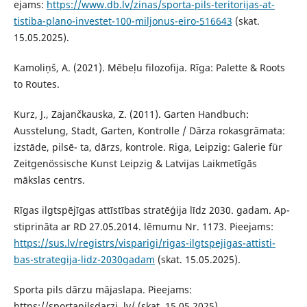
ejams:
https://www.db.lv/zinas/sporta-pils-teritorijas-at-
tistiba-plano-investet-100-miljonus-eiro-516643
(skat.
15.05.2025).
Kamoliņš, A. (2021). Mēbeļu filozofija. Rīga: Palette & Roots
to Routes.
Kurz, J., Zajančkauska, Z. (2011). Garten Handbuch:
Ausstelung, Stadt, Garten, Kontrolle / Dārza rokasgrāmata:
izstāde, pilsē- ta, dārzs, kontrole. Riga, Leipzig: Galerie für
Zeitgenössische Kunst Leipzig & Latvijas Laikmetīgās
mākslas centrs.
Rīgas ilgtspējīgas attīstības stratēģija līdz 2030. gadam. Ap-
stiprināta ar RD 27.05.2014. lēmumu Nr. 1173. Pieejams:
https://sus.lv/registrs/visparigi/rigas-ilgtspejigas-attisti-
bas-strategija-lidz-2030gadam
(skat. 15.05.2025).
Sporta pils dārzu mājaslapa. Pieejams:
https://sportapilsdarzi. lv/ (skat. 15.05.2025).