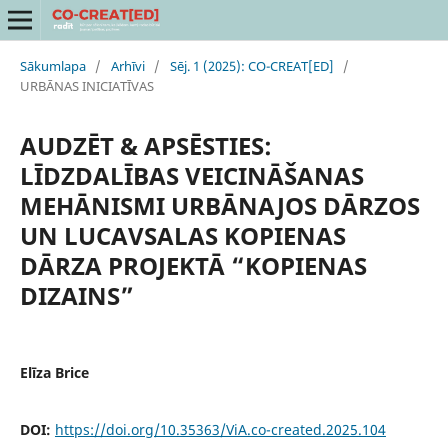
Sākumlapa
/
Arhīvi
/
Sēj. 1 (2025): CO-CREAT[ED]
/
URBĀNAS INICIATĪVAS
AUDZĒT & APSĒSTIES:
LĪDZDALĪBAS VEICINĀŠANAS
MEHĀNISMI URBĀNAJOS DĀRZOS
UN LUCAVSALAS KOPIENAS
DĀRZA PROJEKTĀ “KOPIENAS
DIZAINS”
Elīza Brice
DOI:
https://doi.org/10.35363/ViA.co-created.2025.104