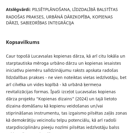
Atslēgvārdi:
PILSĒTPLĀNOŠANA, LĪDZDALĪBĀ BALSTĪTAS
RADOŠAS PRAKSES, URBĀNĀ DĀRZKOPĪBA, KOPIENAS
DĀRZI, SABIEDRĪBAS INTEGRĀCIJA
Kopsavilkums
Caur topošā Lucavsalas kopienas dārza, kā arī citu lokāla un
starptautiska mēroga urbāno dārzu un kopienas iesaistes
iniciatīvu piemēru salīdzinājumu raksts apskata radošas
līdzdalības prakses - ne vien noteiktas vietas iedzīvotāju, bet
arī cilvēka un vides kopībā - kā urbānā ķermeņa
revitalizācijas formas. Īpaši izceļot Lucavsalas kopienas
dārza projektu “Kopienas dizains” (2024) un tajā lietoto
dizaina domāšanu kā kopienu veidošanas un/vai
stiprināšanas instrumentu, tas izgaismo pilsētas zaļās zonas
kā demokrātiju veicinošu telpu potenciālu, kā arī radoši
starpdisciplināru pieeju nozīmi pilsētas iedzīvotāju balss